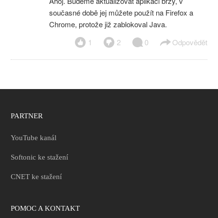
Ahoj. Budeme aktualizovat aplikaci brzy, v
současné době jej můžete použít na Firefox a
Chrome, protože již zablokoval Java.
1
2
0
Odpovědět
PARTNER
YouTube kanál
Softonic ke stažení
CNET ke stažení
POMOC A KONTAKT