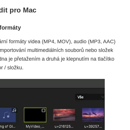
it pro Mac
 formáty
lární formáty videa (MP4, MOV), audio (MP3, AAC)
mportování multimediálních souborů nebo složek
dna je přetažením a druhá je klepnutím na tlačítko
r / složku.