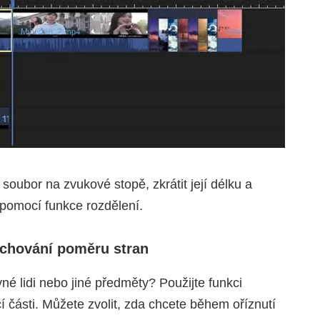
oubor na zvukové stopě, zkrátit její délku a
 pomocí funkce rozdělení.
achování poměru stran
né lidi nebo jiné předměty? Použijte funkci
cí části. Můžete zvolit, zda chcete během oříznutí