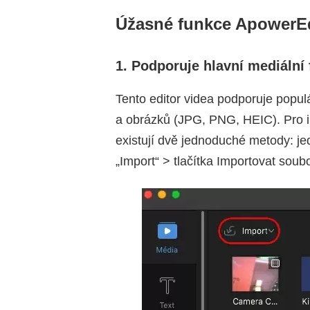
Úžasné funkce ApowerEd
1. Podporuje hlavní mediální
Tento editor videa podporuje popu
a obrázků (JPG, PNG, HEIC). Pro i
existují dvě jednoduché metody: je
„Import“ > tlačítka Importovat soubo