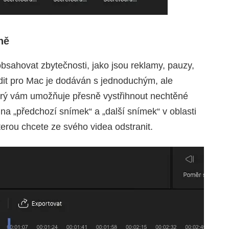
ně
ahovat zbytečnosti, jako jsou reklamy, pauzy,
it pro Mac je dodáván s jednoduchým, ale
erý vám umožňuje přesně vystřihnout nechtěné
na „předchozí snímek“ a „další snímek“ v oblasti
terou chcete ze svého videa odstranit.