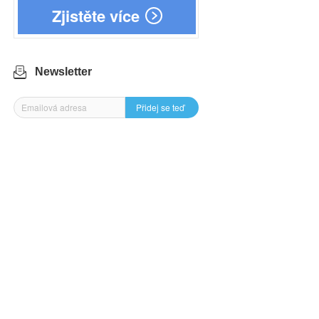
Zjistěte více
Newsletter
Přidej se teď