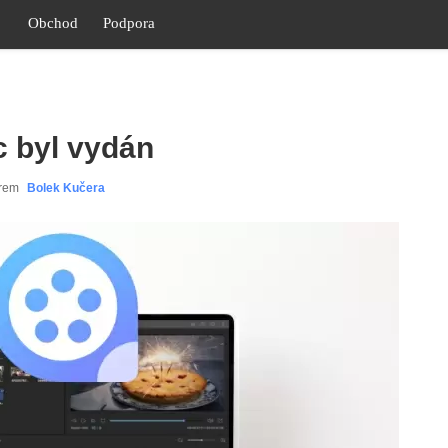
Obchod
Podpora
 byl vydán
orem
Bolek Kučera