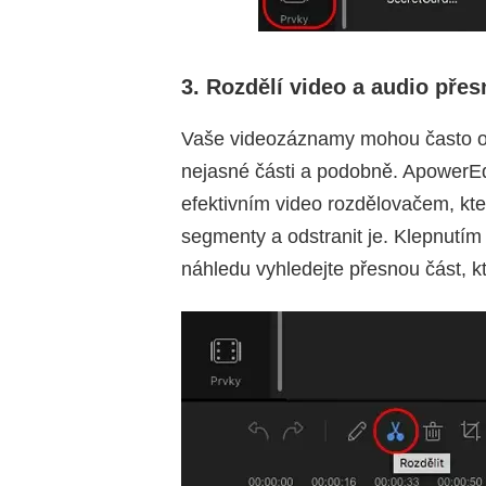
3. Rozdělí video a audio přes
Vaše videozáznamy mohou často obs
nejasné části a podobně. ApowerEd
efektivním video rozdělovačem, kt
segmenty a odstranit je. Klepnutím 
náhledu vyhledejte přesnou část, k