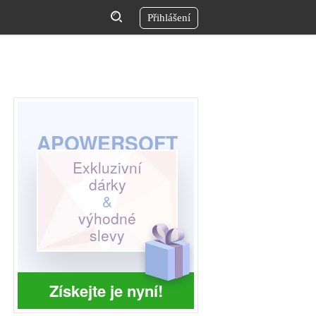
Přihlášení
APOWERSOFT
Exkluzivní
dárky
&
výhodné
slevy
Získejte je nyní!